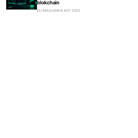
blokchain
ELI MAULANA
8 AGT 2022
penjelasan cosmos atau koin atom, proyek
heterogen yang nyaris sempurna
ELI MAULANA
8 AGT 2022
Subscribe to universal 
library 