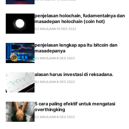
penjelasan holochain, fudamentalnya dan
masadepan holochain (coin hot)
ELI MAULANA
10 DES 2022
penjelasan lengkap apa itu bitcoin dan
masadepanya
ELI MAULANA
8 DES 2022
alasan harus investasi di reksadana.
ELI MAULANA
8 DES 2022
5 cara paling efektif untuk mengatasi
overthingking
ELI MAULANA
8 DES 2022