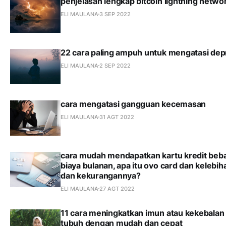
penjelasan lengkap bitcoin lightning netwo
ELI MAULANA
3 SEP 2022
22 cara paling ampuh untuk mengatasi dep
ELI MAULANA
2 SEP 2022
cara mengatasi gangguan kecemasan
ELI MAULANA
31 AGT 2022
cara mudah mendapatkan kartu kredit beb
biaya bulanan, apa itu ovo card dan kelebih
dan kekurangannya?
ELI MAULANA
27 AGT 2022
11 cara meningkatkan imun atau kekebalan
tubuh dengan mudah dan cepat