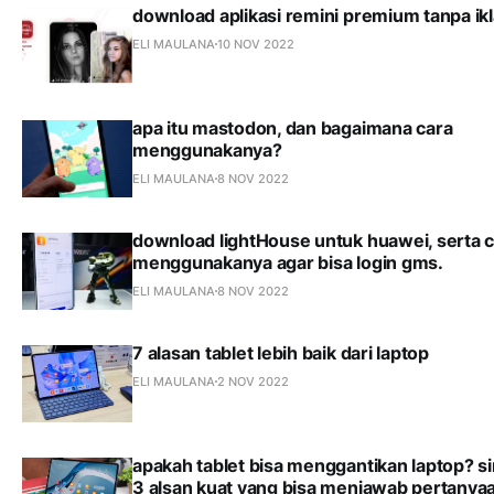
download aplikasi remini premium tanpa ikl
ELI MAULANA
10 NOV 2022
apa itu mastodon, dan bagaimana cara
menggunakanya?
ELI MAULANA
8 NOV 2022
download lightHouse untuk huawei, serta 
menggunakanya agar bisa login gms.
ELI MAULANA
8 NOV 2022
7 alasan tablet lebih baik dari laptop
ELI MAULANA
2 NOV 2022
apakah tablet bisa menggantikan laptop? s
3 alsan kuat yang bisa menjawab pertanya