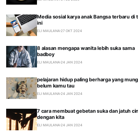
Media sosial karya anak Bangsa terbaru di 
ini
ELI MAULANA
27 OKT 2024
8 alasan mengapa wanita lebih suka sama
badboy
ELI MAULANA
24 JAN 2024
pelajaran hidup paling berharga yang mung
belum kamu tau
ELI MAULANA
24 JAN 2024
7 cara membuat gebetan suka dan jatuh ci
dengan kita
ELI MAULANA
24 JAN 2024