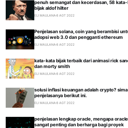
penuh semangat dan kecerdasan, 58 kata-
bijak aldof hilter
ELI MAULANA
8 AGT 2022
Penjelasan solana, coin yang berambisi unt
adopsi web 3.0 dan pengganti ethereum
ELI MAULANA
8 AGT 2022
kata-kata bijak terbaik dari animasi rick sa
dan morty smith
ELI MAULANA
8 AGT 2022
solusi inflasi keuangan adalah crypto? sima
penjelasanya berikut ini.
ELI MAULANA
8 AGT 2022
penjelasan lengkap oracle, mengapa oracl
sangat penting dan berharga bagi proyek