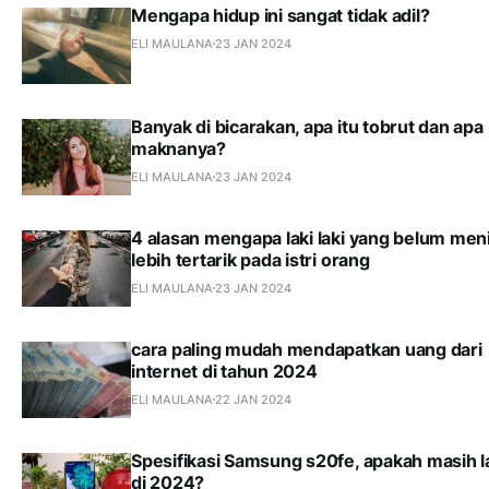
Mengapa hidup ini sangat tidak adil?
ELI MAULANA
23 JAN 2024
Banyak di bicarakan, apa itu tobrut dan apa
maknanya?
ELI MAULANA
23 JAN 2024
4 alasan mengapa laki laki yang belum men
lebih tertarik pada istri orang
ELI MAULANA
23 JAN 2024
cara paling mudah mendapatkan uang dari
internet di tahun 2024
ELI MAULANA
22 JAN 2024
Spesifikasi Samsung s20fe, apakah masih l
di 2024?