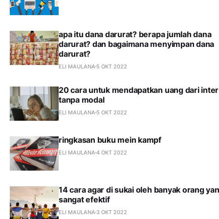
apa itu dana darurat? berapa jumlah dana
darurat? dan bagaimana menyimpan dana
darurat?
ELI MAULANA
5 OKT 2022
20 cara untuk mendapatkan uang dari inte
tanpa modal
ELI MAULANA
5 OKT 2022
ringkasan buku mein kampf
ELI MAULANA
4 OKT 2022
14 cara agar di sukai oleh banyak orang ya
sangat efektif
ELI MAULANA
3 OKT 2022