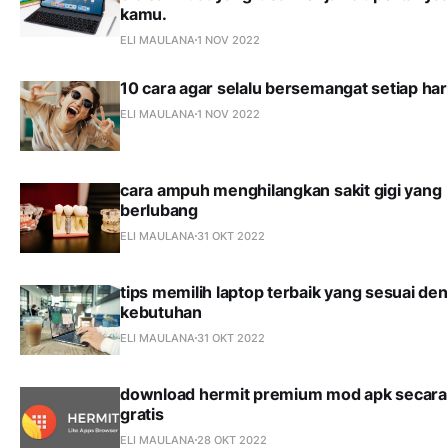
kamu.
ELI MAULANA
1 NOV 2022
10 cara agar selalu bersemangat setiap har
ELI MAULANA
1 NOV 2022
cara ampuh menghilangkan sakit gigi yang
berlubang
ELI MAULANA
31 OKT 2022
tips memilih laptop terbaik yang sesuai de
kebutuhan
ELI MAULANA
31 OKT 2022
download hermit premium mod apk secara
gratis
ELI MAULANA
28 OKT 2022