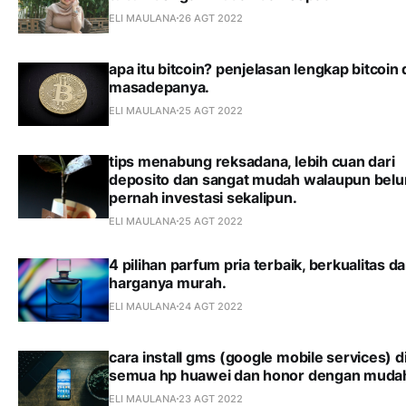
ELI MAULANA
26 AGT 2022
apa itu bitcoin? penjelasan lengkap bitcoin
masadepanya.
ELI MAULANA
25 AGT 2022
tips menabung reksadana, lebih cuan dari
deposito dan sangat mudah walaupun bel
pernah investasi sekalipun.
ELI MAULANA
25 AGT 2022
4 pilihan parfum pria terbaik, berkualitas d
harganya murah.
ELI MAULANA
24 AGT 2022
cara install gms (google mobile services) d
semua hp huawei dan honor dengan muda
ELI MAULANA
23 AGT 2022