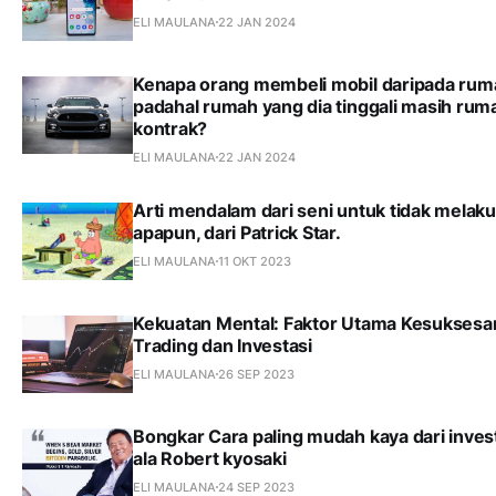
ELI MAULANA
22 JAN 2024
Kenapa orang membeli mobil daripada rum
padahal rumah yang dia tinggali masih rum
kontrak?
ELI MAULANA
22 JAN 2024
Arti mendalam dari seni untuk tidak melak
apapun, dari Patrick Star.
ELI MAULANA
11 OKT 2023
Kekuatan Mental: Faktor Utama Kesuksesa
Trading dan Investasi
ELI MAULANA
26 SEP 2023
Bongkar Cara paling mudah kaya dari inves
ala Robert kyosaki
ELI MAULANA
24 SEP 2023