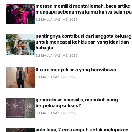
merasa memiliki mental lemah, baca artikel 
mengapa sebenarnya kamu hanya salah p
ELI MAULANA
21 MEI 2023
pentingnya kontribusi dari anggota keluarg
untuk mencapai kehidupan yang ideal dan
bahagia.
ELI MAULANA
21 MEI 2023
6 cara menjadi pria yang berwibawa
ELI MAULANA
16 MEI 2023
generalis vs spesialis, manakah yang
berpeluang sukses?
ELI MAULANA
16 MEI 2023
auto lupa, 7 cara ampuh untuk melupakan