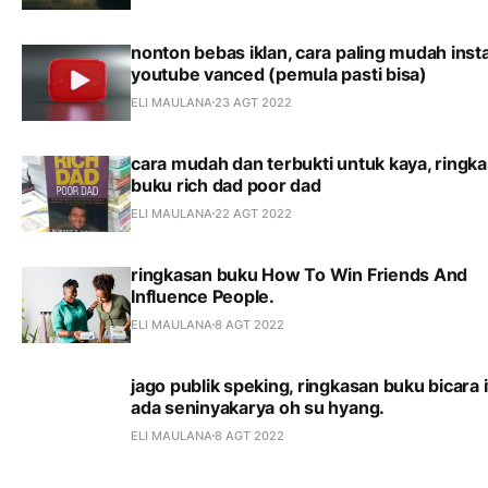
nonton bebas iklan, cara paling mudah insta
youtube vanced (pemula pasti bisa)
ELI MAULANA
23 AGT 2022
cara mudah dan terbukti untuk kaya, ringk
buku rich dad poor dad
ELI MAULANA
22 AGT 2022
ringkasan buku How To Win Friends And
Influence People.
ELI MAULANA
8 AGT 2022
jago publik speking, ringkasan buku bicara 
ada seninyakarya oh su hyang.
ELI MAULANA
8 AGT 2022